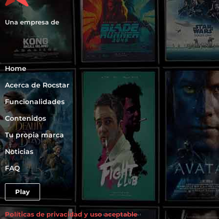
Una empresa de
Home
Acerca de Rocstar
Funcionalidades
Contenidos
Tu propia marca
Noticias
FAQ
Play
Políticas de privacidad y uso aceptable