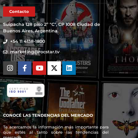
Contacto
Suipacha 128 piso 2º "C", CP 1008 Ciudad de
Buenos Aires, Argentina.
+54 11 4138-1800
marketing@rocstar.tv
CONOCÉ LAS TENDENCIAS DEL MERCADO
Te acercamos la información más importante para
que estés al tanto sobre las tendencias del
mercado.