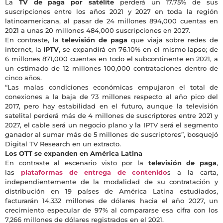
La
TV de paga por satélite
perderá un 17.75% de sus
suscripciones entre los años 2021 y 2027 en toda la región
latinoamericana, al pasar de 24 millones 894,000 cuentas en
2021 a unas 20 millones 484,000 suscripciones en 2027.
En contraste, la
televisión de paga
que viaja sobre redes de
internet, la
IPTV
, se expandirá en 76.10% en el mismo lapso; de
6 millones 871,000 cuentas en todo el subcontinente en 2021, a
un estimado de 12 millones 100,000 contrataciones dentro de
cinco años.
“Las malas condiciones económicas empujaron el total de
conexiones a la baja de 73 millones respecto al año pico del
2017, pero hay estabilidad en el futuro, aunque la televisión
satelital perderá más de 4 millones de suscriptores entre 2021 y
2027, el cable será un negocio plano y la IPTV será el segmento
ganador al sumar más de 5 millones de suscriptores”, bosquejó
Digital TV Research en un extracto.
Los OTT se expanden en América Latina
En contraste al escenario visto por la
televisión de paga
,
las
plataformas de entrega de contenido
s a la carta,
independientemente de la modalidad de su contratación y
distribución en 19 países de América Latina estudiados,
facturarán 14,332 millones de dólares hacia el año 2027, un
crecimiento especular de 97% al compararse esa cifra con los
7,266 millones de dólares registrados en el 2021.