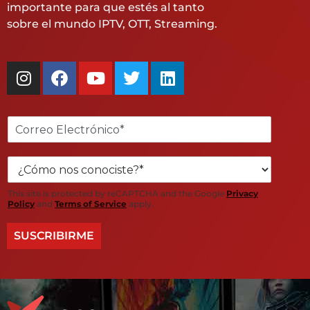
importante para que estés al tanto
sobre el mundo IPTV, OTT, Streaming.
C
o
r
¿
r
C
e
ó
o
This site is protected by reCAPTCHA and the Google
Privacy
m
e
Policy
and
Terms of Service
apply.
o
l
n
e
SUSCRIBIRME
o
c
s
t
c
r
o
ó
n
n