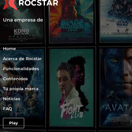
o
i
c
c
i
o
s
Una empresa de
*
t
e
?
*
Home
Acerca de Rocstar
Funcionalidades
Contenidos
Tu propia marca
Noticias
FAQ
Play